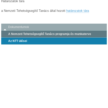
Határozatok tára
a Nemzeti Tehetségsegítő Tanács által hozott
határozatok tára
Dokumentumok
A Nemzeti Tehetségsegítő Tanács programja és munkaterve
Az NTT ülései