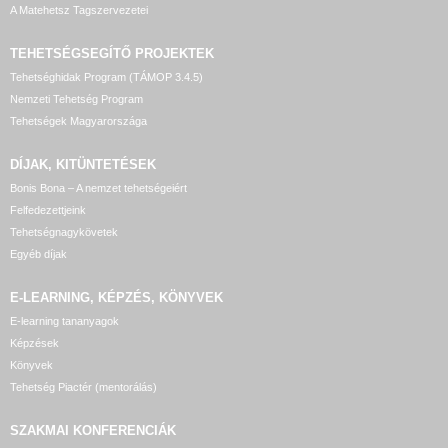
A Matehetsz Tagszervezetei
TEHETSÉGSEGÍTŐ
PROJEKTEK
Tehetséghidak Program (TÁMOP 3.4.5)
Nemzeti Tehetség Program
Tehetségek Magyarországa
DÍJAK, KITÜNTETÉSEK
Bonis Bona – A nemzet tehetségeiért
Felfedezettjeink
Tehetségnagykövetek
Egyéb díjak
E-LEARNING, KÉPZÉS, KÖNYVEK
E-learning tananyagok
Képzések
Könyvek
Tehetség Piactér (mentorálás)
SZAKMAI KONFERENCIÁK