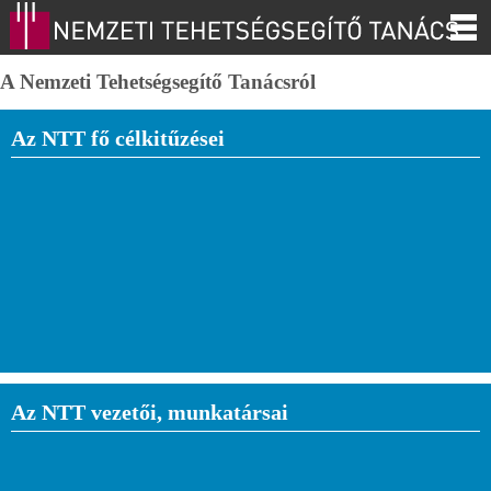
A Nemzeti Tehetségsegítő Tanácsról
Az NTT fő célkitűzései
Az NTT vezetői, munkatársai