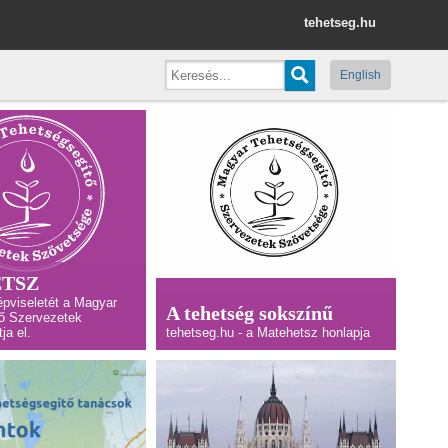
tehetseg.hu
English
TSZ
épviseletét a Magyar
A tehetség sokszínű
ő Szervezetek
ja el.
tehetseg.hu - a Matehetsz honlapja