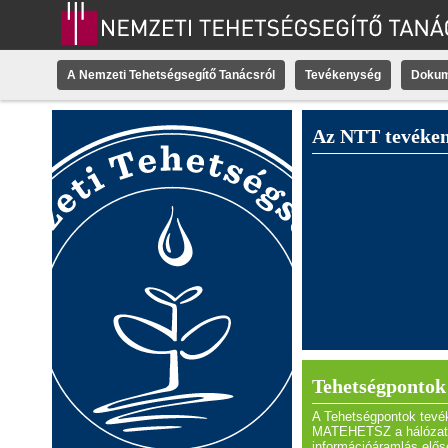
A Nemzeti Tehetségsegítő Tanácsról
Tevékenység
Doku
Az NTT tevéke
Tehetségpontok
A Tehetségpontok tevé
MATEHETSZ a hálózato
információáramlás elős