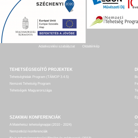
Adatkezelési szabályzat
Oldaltérkép
TEHETSÉGSEGÍTŐ
PROJEKTEK
D
Tehetséghidak Program (TÁMOP 3.4.5)
Bo
Nemzeti Tehetség Program
Fe
Tehetségek Magyarországa
T
Eg
SZAKMAI KONFERENCIÁK
O
A Matehetsz tehetségnapjai (2010 - 2024)
OP
Nemzetközi konferenciák
P