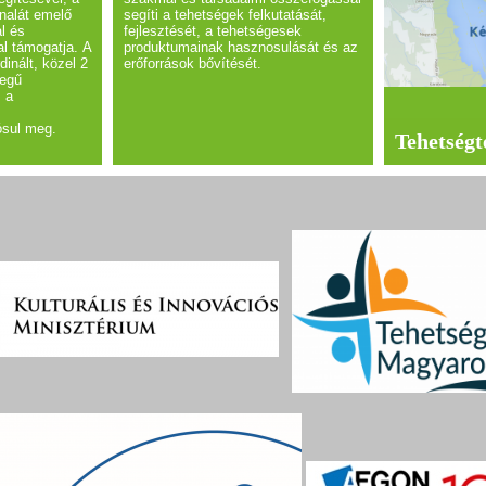
nalát emelő
segíti a tehetségek felkutatását,
l és
fejlesztését, a tehetségesek
l támogatja. A
produktumainak hasznosulását és az
inált, közel 2
erőforrások bővítését.
zegű
 a
ósul meg.
Tehetségt