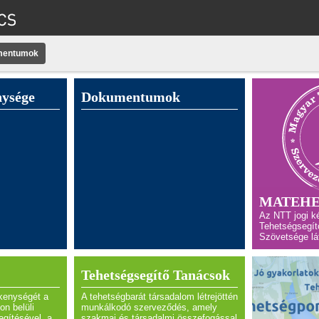
mentumok
nysége
Dokumentumok
MATEHE
Az NTT jogi k
Tehetségsegít
Szövetsége lát
Tehetségsegítő Tanácsok
kenységét a
A tehetségbarát társadalom létrejöttén
n belüli
munkálkodó szerveződés, amely
egítésével, a
szakmai és társadalmi összefogással