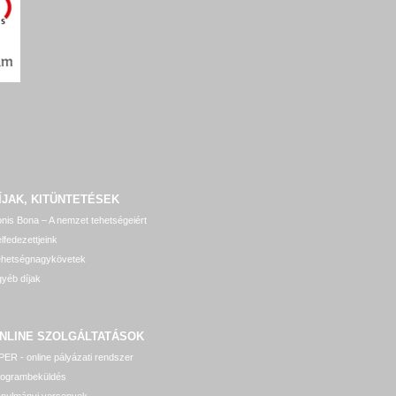
ÍJAK, KITÜNTETÉSEK
nis Bona – A nemzet tehetségeiért
lfedezettjeink
ehetségnagykövetek
yéb díjak
NLINE SZOLGÁLTATÁSOK
ER - online pályázati rendszer
rogrambeküldés