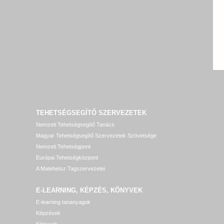
TEHETSÉGSEGÍTŐ SZERVEZETEK
Nemzeti Tehetségsegítő Tanács
Magyar Tehetségsegítő Szervezetek Szövetsége
Nemzeti Tehetségpont
Európai Tehetségközpont
A Matehetsz Tagszervezetei
E-LEARNING, KÉPZÉS, KÖNYVEK
E-learning tananyagok
Képzések