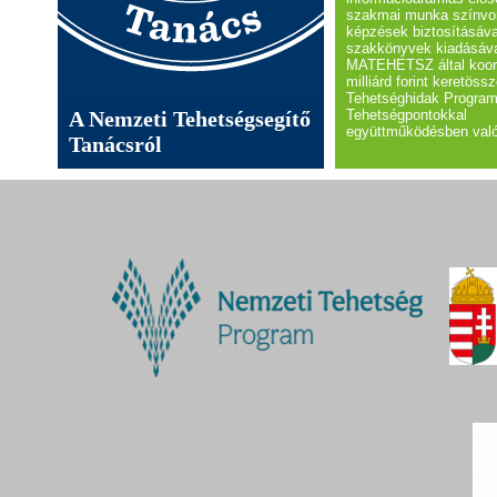
szakmai munka színvo
képzések biztosításáva
szakkönyvek kiadásáva
MATEHETSZ által koord
milliárd forint keretöss
Tehetséghidak Program
A Nemzeti Tehetségsegítő
Tehetségpontokkal
együttműködésben val
Tanácsról