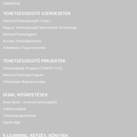
Oldaltérkép
TEHETSÉGSEGÍTŐ SZERVEZETEK
Nemzeti Tehetségsegítő Tanács
Magyar Tehetségsegítő Szervezetek Szövetsége
Nemzeti Tehetségpont
Európai Tehetségközpont
A Matehetsz Tagszervezetei
TEHETSÉGSEGÍTŐ
PROJEKTEK
Tehetséghidak Program (TÁMOP 3.4.5)
Nemzeti Tehetség Program
Tehetségek Magyarországa
DÍJAK, KITÜNTETÉSEK
Bonis Bona – A nemzet tehetségeiért
Felfedezettjeink
Tehetségnagykövetek
Egyéb díjak
E-LEARNING, KÉPZÉS, KÖNYVEK