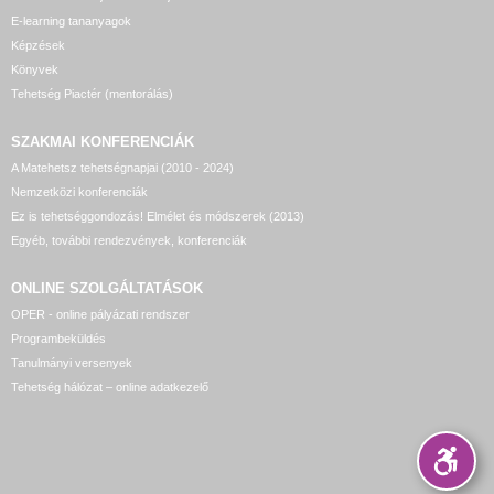
E-learning tananyagok
Képzések
Könyvek
Tehetség Piactér (mentorálás)
SZAKMAI KONFERENCIÁK
A Matehetsz tehetségnapjai (2010 - 2024)
Nemzetközi konferenciák
Ez is tehetséggondozás! Elmélet és módszerek (2013)
Egyéb, további rendezvények, konferenciák
ONLINE SZOLGÁLTATÁSOK
OPER - online pályázati rendszer
Programbeküldés
Tanulmányi versenyek
Tehetség hálózat – online adatkezelő