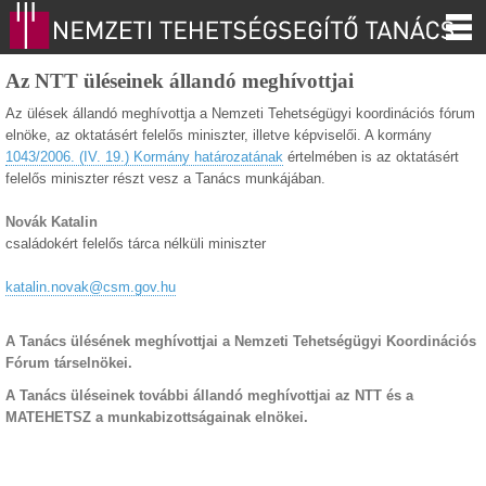
Az NTT üléseinek állandó meghívottjai
Az ülések állandó meghívottja a Nemzeti Tehetségügyi koordinációs fórum
elnöke, az oktatásért felelős miniszter, illetve képviselői. A kormány
1043/2006. (IV. 19.) Kormány határozatának
értelmében is az oktatásért
felelős miniszter részt vesz a Tanács munkájában.
Novák Katalin
családokért felelős tárca nélküli miniszter
katalin.novak@csm.gov.hu
A Tanács ülésének meghívottjai a Nemzeti Tehetségügyi Koordinációs
Fórum társelnökei.
A Tanács üléseinek további állandó meghívottjai az NTT és a
MATEHETSZ a munkabizottságainak elnökei.