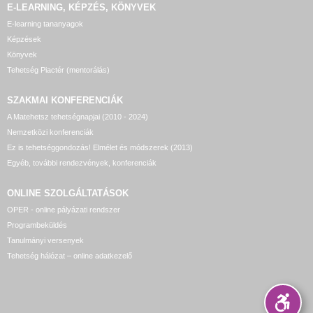
E-LEARNING, KÉPZÉS, KÖNYVEK
E-learning tananyagok
Képzések
Könyvek
Tehetség Piactér (mentorálás)
SZAKMAI KONFERENCIÁK
A Matehetsz tehetségnapjai (2010 - 2024)
Nemzetközi konferenciák
Ez is tehetséggondozás! Elmélet és módszerek (2013)
Egyéb, további rendezvények, konferenciák
ONLINE SZOLGÁLTATÁSOK
OPER - online pályázati rendszer
Programbeküldés
Tanulmányi versenyek
Tehetség hálózat – online adatkezelő