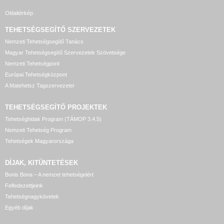
Oldaltérkép
TEHETSÉGSEGÍTŐ SZERVEZETEK
Nemzeti Tehetségsegítő Tanács
Magyar Tehetségsegítő Szervezetek Szövetsége
Nemzeti Tehetségpont
Európai Tehetségközpont
A Matehetsz Tagszervezetei
TEHETSÉGSEGÍTŐ
PROJEKTEK
Tehetséghidak Program (TÁMOP 3.4.5)
Nemzeti Tehetség Program
Tehetségek Magyarországa
DÍJAK, KITÜNTETÉSEK
Bonis Bona – A nemzet tehetségeiért
Felfedezettjeink
Tehetségnagykövetek
Egyéb díjak