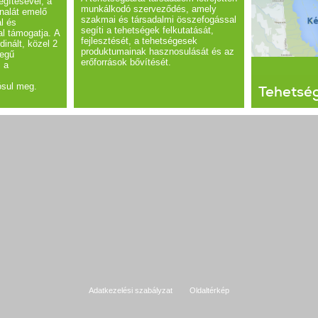
egítésével, a
munkálkodó szerveződés, amely
nalát emelő
szakmai és társadalmi összefogással
l és
segíti a tehetségek felkutatását,
l támogatja. A
fejlesztését, a tehetségesek
inált, közel 2
produktumainak hasznosulását és az
zegű
erőforrások bővítését.
 a
ósul meg.
Tehetsé
Adatkezelési szabályzat
Oldaltérkép