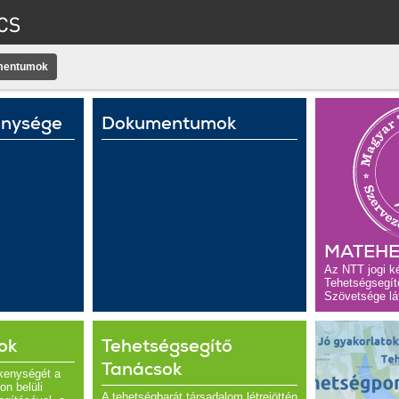
mentumok
enysége
Dokumentumok
MATEHE
Az NTT jogi k
Tehetségsegít
Szövetsége lát
ok
Tehetségsegítő
Tanácsok
kenységét a
n belüli
A tehetségbarát társadalom létrejöttén