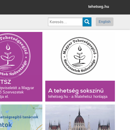
tehetseg.hu
English
TSZ
épviseletét a Magyar
A tehetség sokszínű
ő Szervezetek
ja el.
tehetseg.hu - a Matehetsz honlapja