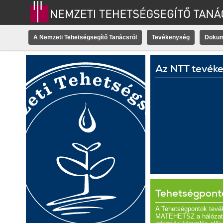
A Nemzeti Tehetségsegítő Tanácsról
Tevékenység
Doku
Az NTT tevék
Tehetségpont
A Tehetségpontok tevé
MATEHETSZ a hálózato