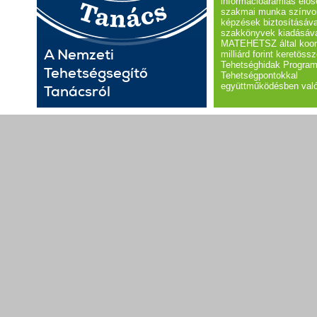
információáramlás elős
szakmai munka színvo
képzések biztosításáva
szakkönyvek kiadásáva
MATEHETSZ által koord
A Nemzeti
milliárd forint keretöss
Tehetséghidak Program
Tehetségsegítő
Tehetségpontokkal
együttműködésben val
Tanácsról